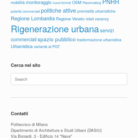
PNRR
monitoraggio
mobilità
OSM
nuovi format
Placemaking
politiche attive
premialità urbanistiche
polarità commerciali
Regione Lombardia
Regione Veneto
retail vacancy
Rigenerazione urbana
servizi
spazio pubblico
commerciali
trasformazione urbanistica
Urbanistica
variante al PGT
Cerca nel sito
Search
for:
Contatti
Politecnico di Milano
Dipartimento di Architettura e Studi Urbani (DAStU)
Via Bonardi, 3 - Edificio 14 "Nave"