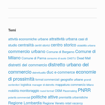
Temi
attrattività urbana
attività economiche urbane
casi di
centro storico
centralità
studio
centri storici
ciclabilità urbana
commercio urbano
Comune di
Comune di Bergamo
Milano
Comune di Parma
Dead Mall
consumo di suolo
DASTU
distretto urbano del
distretti del commercio
commercio
economie
duc
e-commerce
distrettualità
di prossimità
geografie urbane
format commerciali
grandi
mappatura commercio
logistica
contenitori
manager di distretto
Milano
PNRR
monitoraggio
mobilità
OSM
nuovi format
Placemaking
politiche attive
premialità urbanistiche
polarità commerciali
Regione Lombardia
Regione Veneto
retail vacancy