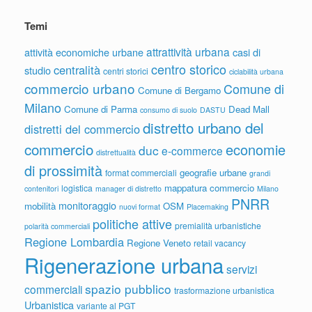
Temi
attrattività urbana
attività economiche urbane
casi di
centro storico
centralità
studio
centri storici
ciclabilità urbana
commercio urbano
Comune di
Comune di Bergamo
Milano
Comune di Parma
Dead Mall
consumo di suolo
DASTU
distretto urbano del
distretti del commercio
commercio
economie
duc
e-commerce
distrettualità
di prossimità
geografie urbane
format commerciali
grandi
mappatura commercio
logistica
contenitori
manager di distretto
Milano
PNRR
monitoraggio
mobilità
OSM
nuovi format
Placemaking
politiche attive
premialità urbanistiche
polarità commerciali
Regione Lombardia
Regione Veneto
retail vacancy
Rigenerazione urbana
servizi
spazio pubblico
commerciali
trasformazione urbanistica
Urbanistica
variante al PGT