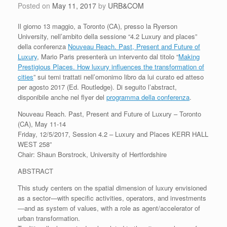
Posted on
May 11, 2017
by
URB&COM
Il giorno 13 maggio, a Toronto (CA), presso la Ryerson
University, nell’ambito della sessione “4.2 Luxury and places”
della conferenza
Nouveau Reach. Past, Present and Future of
Luxury
, Mario Paris presenterà un intervento dal titolo “
Making
Prestigious Places. How luxury influences the transformation of
cities
” sui temi trattati nell’omonimo libro da lui curato ed atteso
per agosto 2017 (Ed. Routledge). Di seguito l’abstract,
disponibile anche nel flyer del
programma della conferenza
.
Nouveau Reach. Past, Present and Future of Luxury – Toronto
(CA), May 11-14
Friday, 12/5/2017, Session 4.2 – Luxury and Places KERR HALL
WEST 258”
Chair: Shaun Borstrock, University of Hertfordshire
ABSTRACT
This study centers on the spatial dimension of luxury envisioned
as a sector—with specific activities, operators, and investments
—and as system of values, with a role as agent/accelerator of
urban transformation.