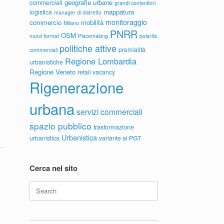
geografie urbane
commerciali
grandi contenitori
mappatura
logistica
manager di distretto
monitoraggio
commercio
mobilità
Milano
PNRR
OSM
nuovi format
Placemaking
polarità
politiche attive
premialità
commerciali
Regione Lombardia
urbanistiche
Regione Veneto
retail vacancy
Rigenerazione
urbana
servizi commerciali
spazio pubblico
trasformazione
Urbanistica
urbanistica
variante al PGT
Cerca nel sito
Search
for: