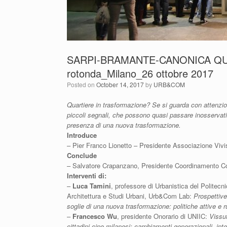
SARPI-BRAMANTE-CANONICA QUA
rotonda_Milano_26 ottobre 2017
Posted on
October 14, 2017
by
URB&COM
Quartiere in trasformazione?
Se si guarda con attenzio
piccoli segnali, che possono quasi passare inosservati
presenza di una nuova trasformazione.
Introduce
– Pier Franco Lionetto – Presidente Associazione Vivi
Conclude
– Salvatore Crapanzano, Presidente Coordinamento Co
Interventi di:
–
Luca Tamini
, professore di Urbanistica del Politecn
Architettura e Studi Urbani, Urb&Com Lab:
Prospettive
soglie di una nuova trasformazione: politiche attive e ruo
–
Francesco Wu
, presidente Onorario di UNIIC:
Vissut
cittadini cino-milanesi: cambiamenti generazionali, inte