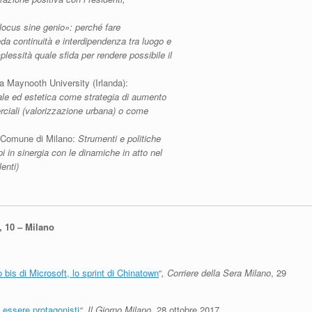
locus sine genio»: perché fare
da continuità e interdipendenza tra luogo e
plessità quale sfida per rendere possibile il
la Maynooth University (Irlanda):
urale ed estetica come strategia di aumento
erciali (valorizzazione urbana) o come
l Comune di Milano:
Strumenti e politiche
 in sinergia con le dinamiche in atto nel
enti)
, 10 – Milano
 bis di Microsoft, lo sprint di Chinatown
“
, Corriere della Sera Milano
, 29
 essere protagonisti
“
,
Il Giorno Milano,
28 ottobre 2017.