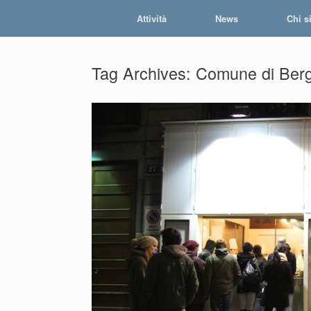
Skip
Attività
News
Chi s
to
content
Tag Archives:
Comune di Ber