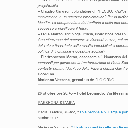
progettualità
–
Claudio Garosci
, cofondatore di PRESSO:
«Nullus 
innovazione in un quartiere problematico? Per la profon
identità. La comprensione del territorio e della sua com
successo e pianificare il futuro
–
Lidia Manzo
, sociologa urbana, ricercatrice presso 
Gentrificazione del quartiere: la diversità etnica, cult
del valore finanziario delle rendite immobiliari o comm
politica di inclusione e coesione sociale?
–
Pierfrancesco Maran
, assessore all’Urbanistica de
comunali per governare la trasformazione di Paolo Sarpi
contesto urbano (dall’Arco della Pace a piazza Gae Aul
Coordina
Marianna Vazzana
, giornalista de “ìl GIORNO”
26 ottobre ore 20,45 – Hotel Leonardo, Via Messina
RASSEGNA STAMPA
Paola D’Amico,
Milano,
“
Isola pedonale più larga e polo
ottobre 2017.
Marianna Vazzana, “
Chinatown cambia pelle: vogliamo