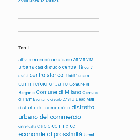
consulenza scientifica
Temi
attrattività
attività economiche urbane
centralità
urbana
casi di studio
centri
centro storico
storici
ciclabilità urbana
commercio urbano
Comune di
Comune di Milano
Bergamo
Comune
di Parma
Dead Mall
consumo di suolo
DASTU
distretto
distretti del commercio
urbano del commercio
duc
e-commerce
distrettualità
economie di prossimità
format