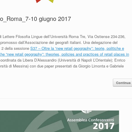
ano_Roma_7-10 giugno 2017
i Lettere Filosofia Lingue dell’Università Roma Tre, Via Ostiense 234-236,
promosso dall’Associazione dei geografi italiani. Una delegazione del
t 2 della sessione
S37 – Oltre la “new retail geography”: teorie, politiche e
he “new retail geography”: theories, policies and practices of retail places in
oordinata da Libera D’Alessandro (Università di Napoli L’Orientale); Enrico
rsità di Messina) con due paper presentati da Giorgio Limonta e Gabriele
Continua