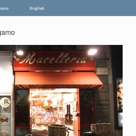
iamo
English
gamo