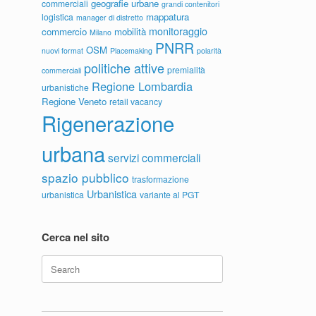
geografie urbane
commerciali
grandi contenitori
mappatura
logistica
manager di distretto
monitoraggio
commercio
mobilità
Milano
PNRR
OSM
nuovi format
Placemaking
polarità
politiche attive
premialità
commerciali
Regione Lombardia
urbanistiche
Regione Veneto
retail vacancy
Rigenerazione
urbana
servizi commerciali
spazio pubblico
trasformazione
Urbanistica
urbanistica
variante al PGT
Cerca nel sito
Search
for: