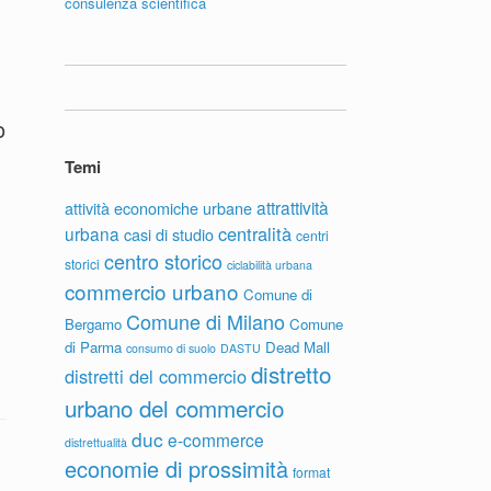
consulenza scientifica
o
Temi
attrattività
attività economiche urbane
centralità
urbana
casi di studio
centri
centro storico
storici
ciclabilità urbana
commercio urbano
Comune di
Comune di Milano
Bergamo
Comune
di Parma
Dead Mall
consumo di suolo
DASTU
distretto
distretti del commercio
urbano del commercio
duc
e-commerce
distrettualità
economie di prossimità
format