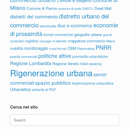
Comune di Bergamo
Milano
Comune di Parma
Dead Mall
consumo di suolo
DASTU
distretto urbano del
distretti del commercio
commercio
economie
duc
e-commerce
distrettualità
di prossimità
geografie urbane
format commerciali
grandi
mappatura commercio
logistica
contenitori
manager di distretto
Milano
PNRR
monitoraggio
mobilità
OSM
nuovi format
Placemaking
politiche attive
premialità urbanistiche
polarità commerciali
Regione Lombardia
Regione Veneto
retail vacancy
Rigenerazione urbana
servizi
spazio pubblico
commerciali
trasformazione urbanistica
Urbanistica
variante al PGT
Cerca nel sito
Search
for: