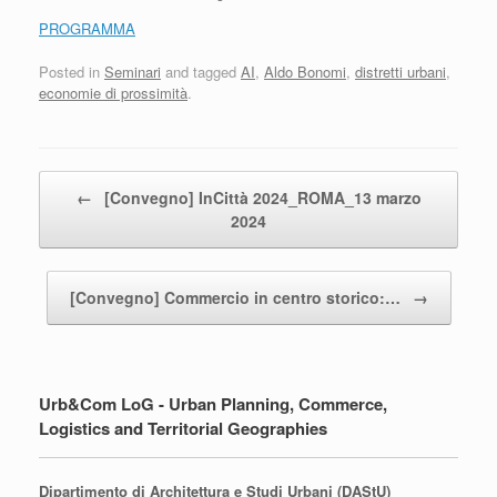
PROGRAMMA
Posted in
Seminari
and tagged
AI
,
Aldo Bonomi
,
distretti urbani
,
economie di prossimità
.
Post navigation
←
[Convegno] InCittà 2024_ROMA_13 marzo
2024
[Convegno] Commercio in centro storico:…
→
Urb&Com LoG - Urban Planning, Commerce,
Logistics and Territorial Geographies
Dipartimento di Architettura e Studi Urbani (DAStU)