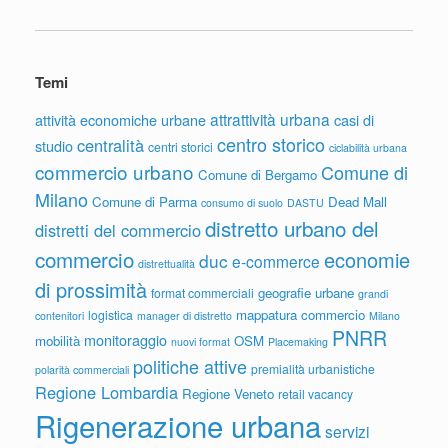
Temi
attrattività urbana
attività economiche urbane
casi di
centro storico
centralità
studio
centri storici
ciclabilità urbana
commercio urbano
Comune di
Comune di Bergamo
Milano
Comune di Parma
Dead Mall
consumo di suolo
DASTU
distretto urbano del
distretti del commercio
commercio
economie
duc
e-commerce
distrettualità
di prossimità
geografie urbane
format commerciali
grandi
mappatura commercio
logistica
contenitori
manager di distretto
Milano
PNRR
monitoraggio
mobilità
OSM
nuovi format
Placemaking
politiche attive
premialità urbanistiche
polarità commerciali
Regione Lombardia
Regione Veneto
retail vacancy
Rigenerazione urbana
servizi