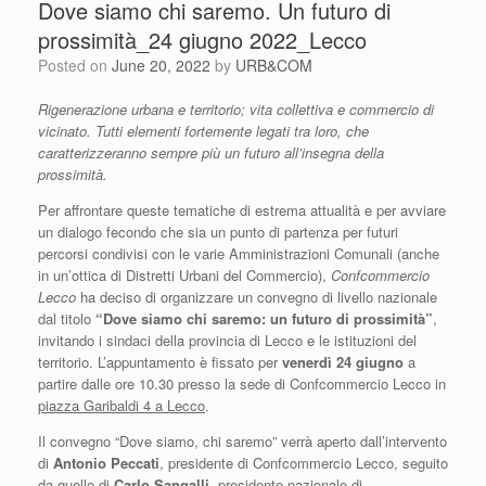
Dove siamo chi saremo. Un futuro di
prossimità_24 giugno 2022_Lecco
Posted on
June 20, 2022
by
URB&COM
Rigenerazione urbana e territorio; vita collettiva e commercio di
vicinato. Tutti elementi fortemente legati tra loro, che
caratterizzeranno sempre più un futuro all’insegna della
prossimità.
Per affrontare queste tematiche di estrema attualità e per avviare
un dialogo fecondo che sia un punto di partenza per futuri
percorsi condivisi con le varie Amministrazioni Comunali (anche
in un’ottica di Distretti Urbani del Commercio),
Confcommercio
Lecco
ha deciso di organizzare un convegno di livello nazionale
dal titolo
“Dove siamo chi saremo: un futuro di prossimità”
,
invitando i sindaci della provincia di Lecco e le istituzioni del
territorio. L’appuntamento è fissato per
venerdì 24 giugno
a
partire dalle ore 10.30 presso la sede di Confcommercio Lecco in
piazza Garibaldi 4 a Lecco
.
Il convegno “Dove siamo, chi saremo” verrà aperto dall’intervento
di
Antonio Peccati
, presidente di Confcommercio Lecco, seguito
da quello di
Carlo Sangalli,
presidente nazionale di