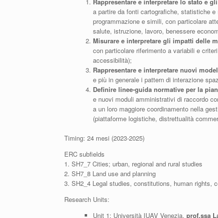
Rappresentare e interpretare lo stato e gli
a partire da fonti cartografiche, statistiche e 
programmazione e simili, con particolare att
salute, istruzione, lavoro, benessere econom
Misurare e interpretare gli impatti delle 
con particolare riferimento a variabili e crit
accessibilità);
Rappresentare e interpretare nuovi modelli
e più in generale i pattern di interazione spa
Definire linee-guida normative per la piani
e nuovi moduli amministrativi di raccordo co
a un loro maggiore coordinamento nella gesti
(piattaforme logistiche, distrettualità commerc
Timing: 24 mesi (2023-2025)
ERC subfields
1. SH7_7 Cities; urban, regional and rural studies
2. SH7_8 Land use and planning
3. SH2_4 Legal studies, constitutions, human rights, 
Research Units:
Unit 1: Università IUAV Venezia,
prof.ssa L