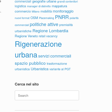
e
geografie urbane
commerciali
grandi contenitori
mappatura
logistica
manager di distretto
monitoraggio
,
commercio
mobilità
Milano
PNRR
OSM
nuovi format
Placemaking
polarità
politiche attive
premialità
commerciali
Regione Lombardia
urbanistiche
,
Regione Veneto
retail vacancy
Rigenerazione
urbana
servizi commerciali
spazio pubblico
trasformazione
Urbanistica
urbanistica
variante al PGT
Cerca nel sito
Search
for: