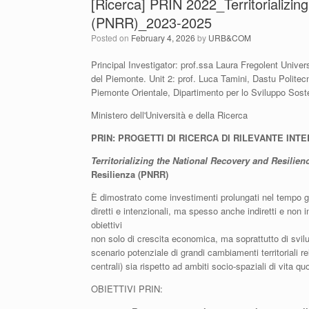
[Ricerca] PRIN 2022_Territorializin
(PNRR)_2023-2025
Posted on
February 4, 2026
by
URB&COM
Principal Investigator: prof.ssa Laura Fregolent Unive
del Piemonte. Unit 2: prof. Luca Tamini, Dastu Politec
Piemonte Orientale, Dipartimento per lo Sviluppo Soste
Ministero dell'Università e della Ricerca
PRIN: PROGETTI DI RICERCA DI RILEVANTE INT
Territorializing the National Recovery and Resilie
Resilienza (PNRR)
È dimostrato come investimenti prolungati nel tempo gene
diretti e intenzionali, ma spesso anche indiretti e non 
obiettivi
non solo di crescita economica, ma soprattutto di svi
scenario potenziale di grandi cambiamenti territoriali re
centrali) sia rispetto ad ambiti socio-spaziali di vita qu
OBIETTIVI PRIN: