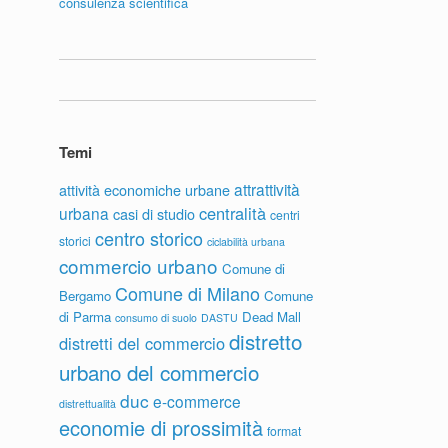
consulenza scientifica
Temi
attrattività
attività economiche urbane
centralità
urbana
casi di studio
centri
centro storico
storici
ciclabilità urbana
commercio urbano
Comune di
Comune di Milano
Bergamo
Comune
di Parma
Dead Mall
consumo di suolo
DASTU
distretto
distretti del commercio
urbano del commercio
duc
e-commerce
distrettualità
economie di prossimità
format