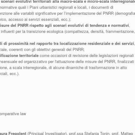
 scenari evolutivi territoriali alla macro-scala e micro-scala interregional
normative quali i Piani urbanistici regionali e locali, i documenti di
enzione alle variabili significative per l’implementazione del PNRR (demografia
ico, accesso ai servizi essenziali, ecc.);
misure del PNRR rispetto agli scenari evolutivi di tendenza e normativi
,
eri influenti per la transizione ecologica (compattezza, densità, frammentazione,
 di prossimità nel rapporto tra localizzazione residenziale e dei servizi
ziale, coerenti con gli obiettivi generali del PNRR;
ficazione territoriale
come occasioni di revisione delle legislazioni regionali
nsensuale ed organizzativo per l'attuazione delle misure del PNRR, finalizzati
one, a scala interregionale, di alcune dinamiche di trasformazione in atto
iali, ecc.).
comparative law
aura Fregolent
(Principal Investigator), prof.ssa Stefania Tonin, prof. Matteo