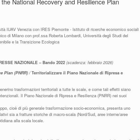
g the National Recovery and Resilience Plan
rsità IUAV Venezia con IRES Piemonte - Istituto di ricerche economico sociali
nico di Milano con prof.ssa Roberta Lombardi, Università degli Studi del
nibile e la Transizione Ecologica
ERESSE NAZIONALE – Bando 2022
(scadenza: febbraio 2026)
nce Plan (PNRR) /
Territorializzare il Piano Nazionale di Ripresa e
rino trasformazioni territoriali a tutte le scale, e come tali effetti siano
intenzionali. Il Piano Nazionale di Ripresa e Resilienza (PNRR) nei suoi
luppo, cioè di più generale trasformazione socio-economica, presenta uno
lativi sia a fratture storiche di macro-scala (Nord/Sud, aree interne/aree
otidiana alla scala locale.