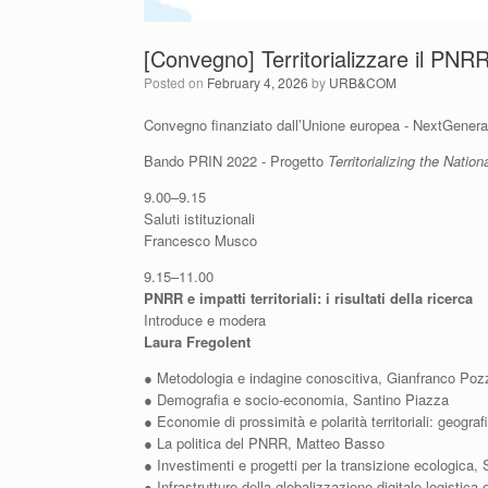
[Convegno] Territorializzare il PN
Posted on
February 4, 2026
by
URB&COM
Convegno finanziato dall’Unione europea - NextGenera
Bando PRIN 2022 - Progetto
Territorializing the Nati
9.00–9.15
Saluti istituzionali
Francesco Musco
9.15–11.00
PNRR e impatti territoriali:
i risultati della ricerca
Introduce e modera
Laura Fregolent
● Metodologia e indagine conoscitiva, Gianfranco Poz
● Demografia e socio-economia, Santino Piazza
● Economie di prossimità e polarità territoriali: geograf
● La politica del PNRR, Matteo Basso
● Investimenti e progetti per la transizione ecologica, 
● Infrastrutture della globalizzazione digitale logistica