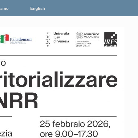
iamo
English