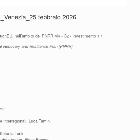
RR_Venezia_25 febbraio 2026
tionEU, nell’ambito del PNRR M4 - C2 - Investimento 1.1
onal Recovery and Resilience Plan (PNRR)
zer
ie interregionali, Luca Tamini
Stefania Tonin
 e data-center, Elena Franco