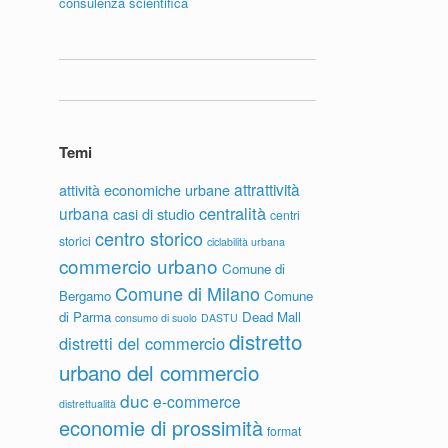
consulenza scientifica
Temi
attrattività
attività economiche urbane
centralità
urbana
casi di studio
centri
centro storico
storici
ciclabilità urbana
commercio urbano
Comune di
Comune di Milano
Bergamo
Comune
di Parma
Dead Mall
consumo di suolo
DASTU
distretto
distretti del commercio
urbano del commercio
duc
e-commerce
distrettualità
economie di prossimità
format