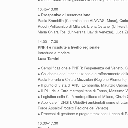
10.45–13.00
●
Prospettive di osservazione
Paola Brambilla (Commissione VIA/VAS, Mase), Carlo
Pucci (Politecnico di Milano), Elena Ostanel (Universi
Maria Chiara Tosi (Università Iuav di Venezia), Luca Za
14.00–17.30
PNRR e ricadute a livello regionale
Introduce e modera
Luca Tamini
● Semplificazione e PNRR: l’esperienza del Veneto, Gi
● Collaborazione interistituzionale e rafforzamento de
Paola Ferrario e Chiara Muzzolon (Regione Piemonte)
● Il punto di vista di ANCI Lombardia, Maurizio Cabra
● Il PUI della Città metropolitana di Torino, Massimo Ve
● Logistica nella Città metropolitana di Milano, Cinzia 
● Applicare il DNSH. Obiettivi ambientali come strutt
Force Appalti-Progetti Regione del Veneto)
● Processi di gestione e programmazione: il caso di
16.30–17.30