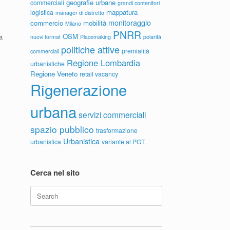
geografie urbane
commerciali
grandi contenitori
mappatura
logistica
manager di distretto
monitoraggio
commercio
mobilità
Milano
PNRR
OSM
a
nuovi format
Placemaking
polarità
politiche attive
premialità
commerciali
Regione Lombardia
urbanistiche
Regione Veneto
retail vacancy
Rigenerazione
urbana
servizi commerciali
spazio pubblico
trasformazione
Urbanistica
urbanistica
variante al PGT
Cerca nel sito
Search
for: