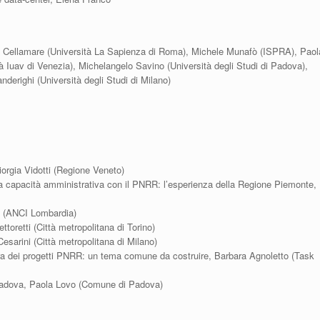
 Cellamare (Università La Sapienza di Roma), Michele Munafò (ISPRA), Paol
tà Iuav di Venezia), Michelangelo Savino (Università degli Studi di Padova),
nderighi (Università degli Studi di Milano)
orgia Vidotti (Regione Veneto)
lla capacità amministrativa con il PNRR: l’esperienza della Regione Piemonte,
s (ANCI Lombardia)
ttoretti (Città metropolitana di Torino)
Cesarini (Città metropolitana di Milano)
ura dei progetti PNRR: un tema comune da costruire, Barbara Agnoletto (Task
 Padova, Paola Lovo (Comune di Padova)