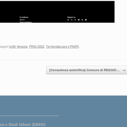
tagged
IUAV Venezia
,
PRIN 2022
,
Territorializzare il PNRR
.
[Consulenza scientifica] Comune di REGGIO…
→
tura e Studi Urbani (DAStU)