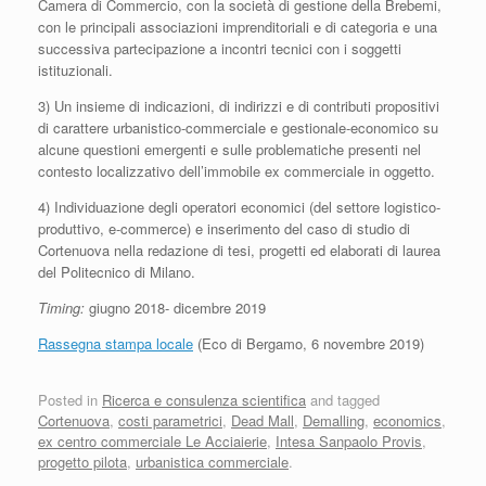
Camera di Commercio, con la società di gestione della Brebemi,
con le principali associazioni imprenditoriali e di categoria e una
successiva partecipazione a incontri tecnici con i soggetti
istituzionali.
3) Un insieme di indicazioni, di indirizzi e di contributi propositivi
di carattere urbanistico-commerciale e gestionale-economico su
alcune questioni emergenti e sulle problematiche presenti nel
contesto localizzativo dell’immobile ex commerciale in oggetto.
4) Individuazione degli operatori economici (del settore logistico-
produttivo, e-commerce) e inserimento del caso di studio di
Cortenuova nella redazione di tesi, progetti ed elaborati di laurea
del Politecnico di Milano.
Timing:
giugno 2018- dicembre 2019
Rassegna stampa locale
(Eco di Bergamo, 6 novembre 2019)
Posted in
Ricerca e consulenza scientifica
and tagged
Cortenuova
,
costi parametrici
,
Dead Mall
,
Demalling
,
economics
,
ex centro commerciale Le Acciaierie
,
Intesa Sanpaolo Provis
,
progetto pilota
,
urbanistica commerciale
.