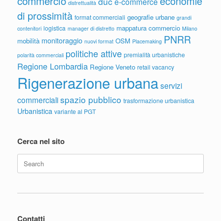
commercio
economie
duc
e-commerce
distrettualità
di prossimità
geografie urbane
format commerciali
grandi
mappatura commercio
logistica
contenitori
manager di distretto
Milano
PNRR
monitoraggio
mobilità
OSM
nuovi format
Placemaking
politiche attive
premialità urbanistiche
polarità commerciali
Regione Lombardia
Regione Veneto
retail vacancy
Rigenerazione urbana
servizi
spazio pubblico
commerciali
trasformazione urbanistica
Urbanistica
variante al PGT
Cerca nel sito
Search
for:
Contatti