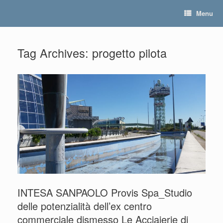
Skip
Menu
to
content
Tag Archives:
progetto pilota
INTESA SANPAOLO Provis Spa_Studio
delle potenzialità dell’ex centro
commerciale dismesso Le Acciaierie di