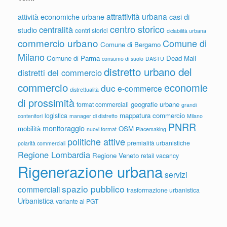
attrattività urbana
attività economiche urbane
casi di
centro storico
centralità
studio
centri storici
ciclabilità urbana
commercio urbano
Comune di
Comune di Bergamo
Milano
Comune di Parma
Dead Mall
consumo di suolo
DASTU
distretto urbano del
distretti del commercio
commercio
economie
duc
e-commerce
distrettualità
di prossimità
geografie urbane
format commerciali
grandi
mappatura commercio
logistica
contenitori
manager di distretto
Milano
PNRR
monitoraggio
mobilità
OSM
nuovi format
Placemaking
politiche attive
premialità urbanistiche
polarità commerciali
Regione Lombardia
Regione Veneto
retail vacancy
Rigenerazione urbana
servizi
spazio pubblico
commerciali
trasformazione urbanistica
Urbanistica
variante al PGT