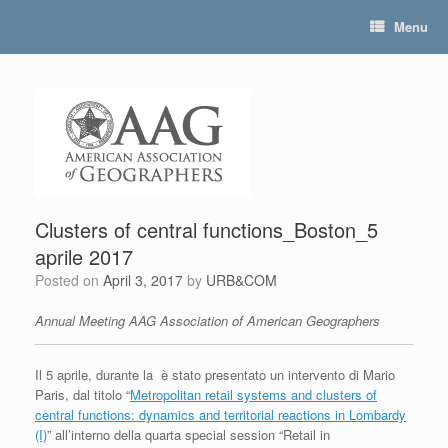
Skip
Menu
to
content
Clusters of central functions_Boston_5
aprile 2017
Posted on
April 3, 2017
by
URB&COM
Annual Meeting AAG Association of American Geographers
Il 5 aprile, durante la è stato presentato un intervento di Mario
Paris, dal titolo “
Metropolitan retail systems and clusters of
central functions: dynamics and territorial reactions in Lombardy
(I)
” all’interno della quarta special session “Retail in