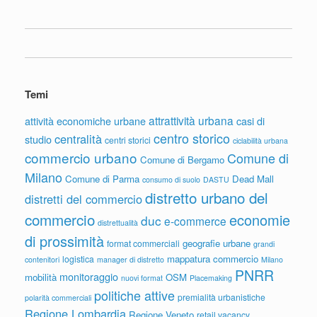
Temi
attrattività urbana
attività economiche urbane
casi di
centro storico
centralità
studio
centri storici
ciclabilità urbana
commercio urbano
Comune di
Comune di Bergamo
Milano
Comune di Parma
Dead Mall
consumo di suolo
DASTU
distretto urbano del
distretti del commercio
commercio
economie
duc
e-commerce
distrettualità
di prossimità
geografie urbane
format commerciali
grandi
mappatura commercio
logistica
contenitori
manager di distretto
Milano
PNRR
monitoraggio
mobilità
OSM
nuovi format
Placemaking
politiche attive
premialità urbanistiche
polarità commerciali
Regione Lombardia
Regione Veneto
retail vacancy