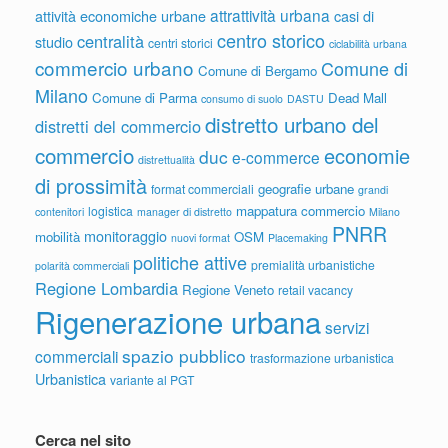
attrattività urbana
attività economiche urbane
casi di
centro storico
centralità
studio
centri storici
ciclabilità urbana
commercio urbano
Comune di
Comune di Bergamo
Milano
Comune di Parma
Dead Mall
consumo di suolo
DASTU
distretto urbano del
distretti del commercio
commercio
economie
duc
e-commerce
distrettualità
di prossimità
geografie urbane
format commerciali
grandi
mappatura commercio
logistica
contenitori
manager di distretto
Milano
PNRR
monitoraggio
mobilità
OSM
nuovi format
Placemaking
politiche attive
premialità urbanistiche
polarità commerciali
Regione Lombardia
Regione Veneto
retail vacancy
Rigenerazione urbana
servizi
spazio pubblico
commerciali
trasformazione urbanistica
Urbanistica
variante al PGT
Cerca nel sito