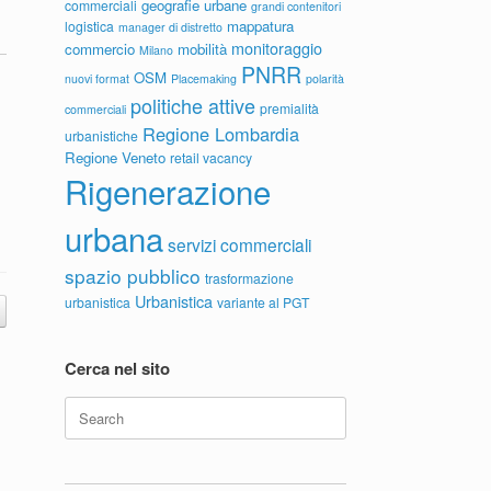
geografie urbane
commerciali
grandi contenitori
mappatura
logistica
manager di distretto
monitoraggio
commercio
mobilità
Milano
PNRR
OSM
nuovi format
Placemaking
polarità
politiche attive
premialità
commerciali
Regione Lombardia
urbanistiche
Regione Veneto
retail vacancy
Rigenerazione
urbana
servizi commerciali
spazio pubblico
trasformazione
Urbanistica
urbanistica
variante al PGT
Cerca nel sito
Search
for: