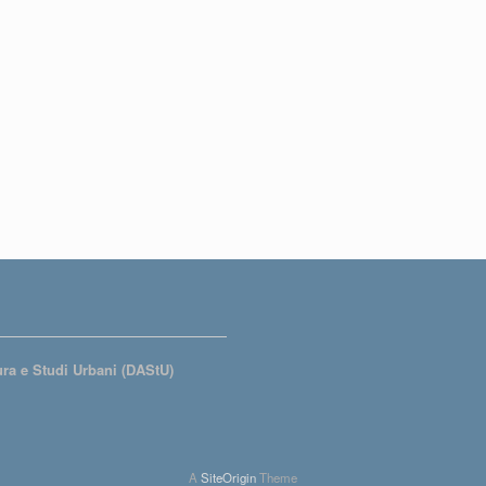
tura e Studi Urbani (DAStU)
A
SiteOrigin
Theme