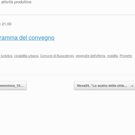
ttività produttive
e 21,00
ramma del convegno
à turistica
,
ciclabilità urbana
,
Comune di Bussolengo
,
geografie dell'offerta
,
mobilità
,
Progetto
Bikenomics_15…
Nova24, “Lo scatto della città…
→