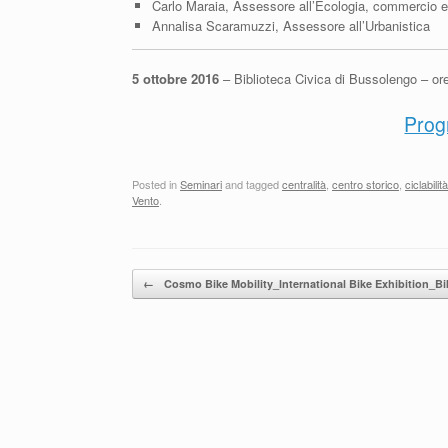
Carlo Maraia, Assessore all’Ecologia, commercio e a
Annalisa Scaramuzzi, Assessore all’Urbanistica
5 ottobre 2016
–
Biblioteca Civica di Bussolengo – or
Prog
Posted in
Seminari
and tagged
centralità
,
centro storico
,
ciclabilit
Vento
.
Post navigation
←
Cosmo Bike Mobility_lnternational Bike Exhibition_