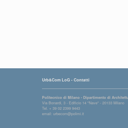
Urb&Com LoG - Contatti
Politecnico di Milano - Dipartimento di Architet
Via Bonardi, 3 - Edificio 14 "Nave" - 20133 Milano
Tel. + 39 02 2399 9443
email: urbecom@polimi.it