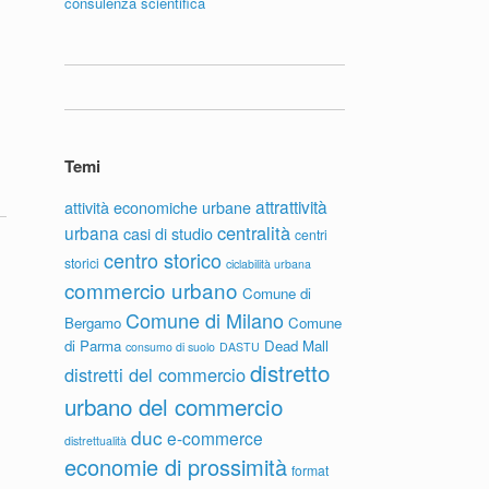
consulenza scientifica
Temi
attrattività
attività economiche urbane
centralità
urbana
casi di studio
centri
centro storico
storici
ciclabilità urbana
commercio urbano
Comune di
Comune di Milano
Bergamo
Comune
di Parma
Dead Mall
consumo di suolo
DASTU
distretto
distretti del commercio
urbano del commercio
duc
e-commerce
distrettualità
economie di prossimità
format