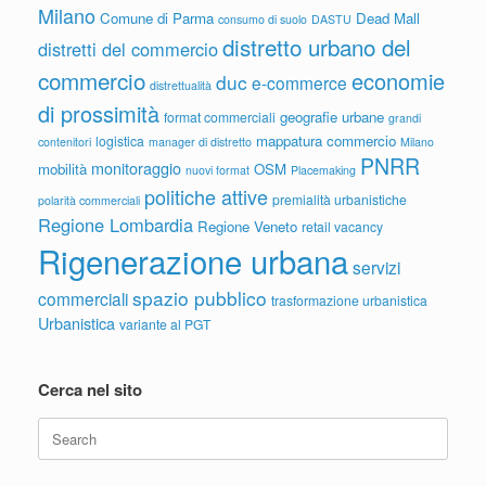
Milano
Comune di Parma
Dead Mall
consumo di suolo
DASTU
distretto urbano del
distretti del commercio
commercio
economie
duc
e-commerce
distrettualità
di prossimità
geografie urbane
format commerciali
grandi
mappatura commercio
logistica
contenitori
manager di distretto
Milano
PNRR
monitoraggio
mobilità
OSM
nuovi format
Placemaking
politiche attive
premialità urbanistiche
polarità commerciali
Regione Lombardia
Regione Veneto
retail vacancy
Rigenerazione urbana
servizi
spazio pubblico
commerciali
trasformazione urbanistica
Urbanistica
variante al PGT
Cerca nel sito
Search
for: