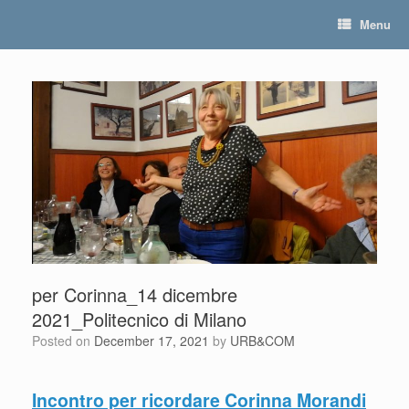
Skip
Menu
to
content
per Corinna_14 dicembre
2021_Politecnico di Milano
Posted on
December 17, 2021
by
URB&COM
Incontro per ricordare Corinna Morandi