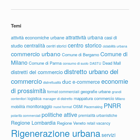
Temi
attrattività urbana
attività economiche urbane
casi di
centro storico
centralità
studio
centri storici
ciclabilità urbana
commercio urbano
Comune di
Comune di Bergamo
Milano
Comune di Parma
Dead Mall
consumo di suolo
DASTU
distretto urbano del
distretti del commercio
commercio
economie
duc
e-commerce
distrettualità
di prossimità
geografie urbane
format commerciali
grandi
mappatura commercio
logistica
contenitori
manager di distretto
Milano
PNRR
monitoraggio
mobilità
OSM
nuovi format
Placemaking
politiche attive
premialità urbanistiche
polarità commerciali
Regione Lombardia
Regione Veneto
retail vacancy
Rigenerazione urbana
servizi