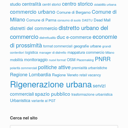
centro storico
centralità
studio
centri storici
ciclabilità urbana
commercio urbano
Comune di
Comune di Bergamo
Milano
Comune di Parma
Dead Mall
consumo di suolo
DASTU
distretto urbano del
distretti del commercio
commercio
economie
duc
e-commerce
distrettualità
di prossimità
geografie urbane
format commerciali
grandi
mappatura commercio
logistica
contenitori
manager di distretto
Milano
PNRR
monitoraggio
mobilità
OSM
nuovi format
Placemaking
politiche attive
premialità urbanistiche
polarità commerciali
Regione Lombardia
Regione Veneto
retail vacancy
Rigenerazione urbana
servizi
spazio pubblico
commerciali
trasformazione urbanistica
Urbanistica
variante al PGT
Cerca nel sito
Search