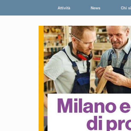
Skip
Attività
News
Chi s
to
content