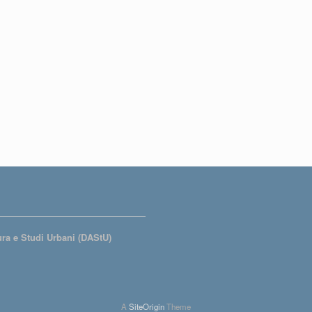
tura e Studi Urbani (DAStU)
A
SiteOrigin
Theme