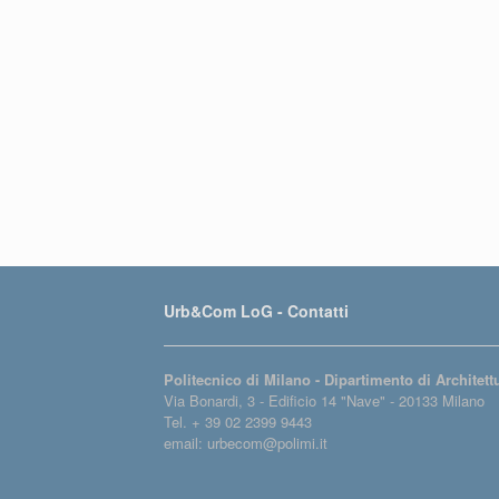
Urb&Com LoG - Contatti
Politecnico di Milano - Dipartimento di Architet
Via Bonardi, 3 - Edificio 14 "Nave" - 20133 Milano
Tel. + 39 02 2399 9443
email: urbecom@polimi.it