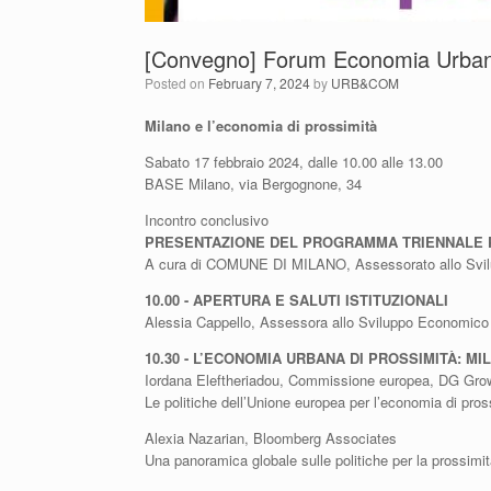
[Convegno] Forum Economia Urba
Posted on
February 7, 2024
by
URB&COM
Milano e l’economia di prossimità
Sabato 17 febbraio 2024, dalle 10.00 alle 13.00
BASE Milano, via Bergognone, 34
Incontro conclusivo
PRESENTAZIONE DEL PROGRAMMA TRIENNALE P
A cura di COMUNE DI MILANO, Assessorato allo Svilu
10.00 - APERTURA E SALUTI ISTITUZIONALI
Alessia Cappello, Assessora allo Sviluppo Economico
10.30 - L’ECONOMIA URBANA DI PROSSIMITÀ: M
Iordana Eleftheriadou, Commissione europea, DG Gro
Le politiche dell’Unione europea per l’economia di pros
Alexia Nazarian, Bloomberg Associates
Una panoramica globale sulle politiche per la prossimit