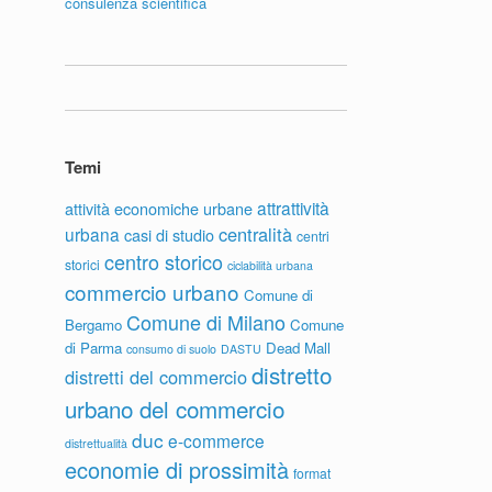
consulenza scientifica
Temi
attrattività
attività economiche urbane
centralità
urbana
casi di studio
centri
centro storico
storici
ciclabilità urbana
commercio urbano
Comune di
Comune di Milano
Bergamo
Comune
di Parma
Dead Mall
consumo di suolo
DASTU
distretto
distretti del commercio
urbano del commercio
duc
e-commerce
distrettualità
economie di prossimità
format