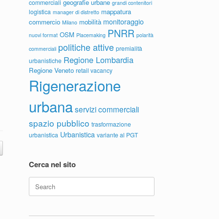
geografie urbane
commerciali
grandi contenitori
mappatura
logistica
manager di distretto
monitoraggio
commercio
mobilità
Milano
PNRR
OSM
nuovi format
Placemaking
polarità
politiche attive
premialità
commerciali
Regione Lombardia
urbanistiche
Regione Veneto
retail vacancy
Rigenerazione
urbana
servizi commerciali
spazio pubblico
trasformazione
Urbanistica
urbanistica
variante al PGT
Cerca nel sito
Search
for: