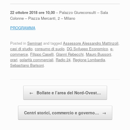
22 ottobre 2018 ore 10,00
– Palazzo Giureconsulti – Sala
Colonne – Piazza Mercanti, 2 – Milano
PROGRAMMA
Posted in
Seminari
and tagged
Assessore Alessandro Mattinzoli
,
casi di studio
,
consumo di suolo
,
DG Sviluppo Economico
,
e-
commerce
,
Filippo Caselli
,
Gianni Rebecchi
,
Mauro Bussoni
,
orari
,
polarità commerciali
,
Radio 24
,
Regione Lombardia
,
Sebastiano Barisoni
.
Post navigation
←
Bollate e l’area del Nord-Ovest…
Centri storici, commercio e governo…
→