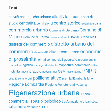
Temi
attrattività urbana
attività economiche urbane
casi di
centro storico
centralità
studio
centri storici
ciclabilità urbana
commercio urbano
Comune di
Comune di Bergamo
Milano
Comune di Parma
Dead Mall
consumo di suolo
DASTU
distretto urbano del
distretti del commercio
commercio
economie
duc
e-commerce
distrettualità
di prossimità
geografie urbane
format commerciali
grandi
mappatura commercio
logistica
contenitori
manager di distretto
Milano
PNRR
monitoraggio
mobilità
OSM
nuovi format
Placemaking
politiche attive
premialità urbanistiche
polarità commerciali
Regione Lombardia
Regione Veneto
retail vacancy
Rigenerazione urbana
servizi
spazio pubblico
commerciali
trasformazione urbanistica
Urbanistica
variante al PGT