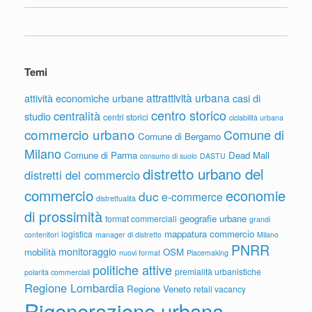
Temi
attrattività urbana
attività economiche urbane
casi di
centro storico
centralità
studio
centri storici
ciclabilità urbana
commercio urbano
Comune di
Comune di Bergamo
Milano
Comune di Parma
Dead Mall
consumo di suolo
DASTU
distretto urbano del
distretti del commercio
commercio
economie
duc
e-commerce
distrettualità
di prossimità
geografie urbane
format commerciali
grandi
mappatura commercio
logistica
contenitori
manager di distretto
Milano
PNRR
monitoraggio
mobilità
OSM
nuovi format
Placemaking
politiche attive
premialità urbanistiche
polarità commerciali
Regione Lombardia
Regione Veneto
retail vacancy
Rigenerazione urbana