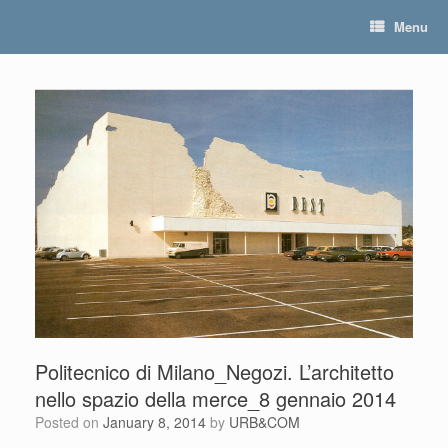
Skip
Menu
to
content
Politecnico di Milano_Negozi. L’architetto
nello spazio della merce_8 gennaio 2014
Posted on
January 8, 2014
by
URB&COM