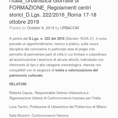
l’Italia_Urbanistica Giornate di
FORMAZIONE_Regolamenti centri
storici_D.Lgs. 222/2016_Roma 17-18
ottobre 2019
Posted on
October 8, 2019
by
URB&COM
A partire dal
D.Lgs. n. 222 del 2016
(Decreto “SCIA 2”), il corso
prevede un approfondimento, teorico e pratico, sulla nuova
disciplina del commercio in particolari aree di pregio che
permette di perimetrare parti di città in cui limitare o subordinare
ad autorizzazione l’esercizio di alcune attività, individuate con
riferimento al tipo o alla categoria merceologica, ritenute non
compatibili con le esigenze di
tutela e valorizzazione del
patrimonio culturale
.
RELATORI
:
Roberta Capuis, Responsabile Settore Urbanistica e
Rigenerazione Urbana di Confcommercio-Imprese per l’Italia
Luca Tamini, Professore di Urbanistica del Politecnico di Milano
Ilaria Mussini, Confcommercio Genova