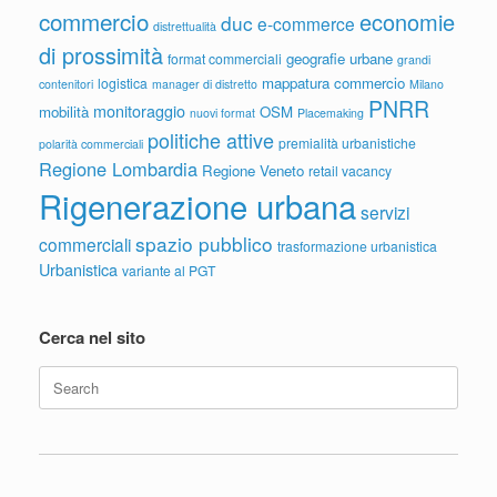
commercio
economie
duc
e-commerce
distrettualità
di prossimità
geografie urbane
format commerciali
grandi
mappatura commercio
logistica
contenitori
manager di distretto
Milano
PNRR
monitoraggio
mobilità
OSM
nuovi format
Placemaking
politiche attive
premialità urbanistiche
polarità commerciali
Regione Lombardia
Regione Veneto
retail vacancy
Rigenerazione urbana
servizi
spazio pubblico
commerciali
trasformazione urbanistica
Urbanistica
variante al PGT
Cerca nel sito
Search
for: