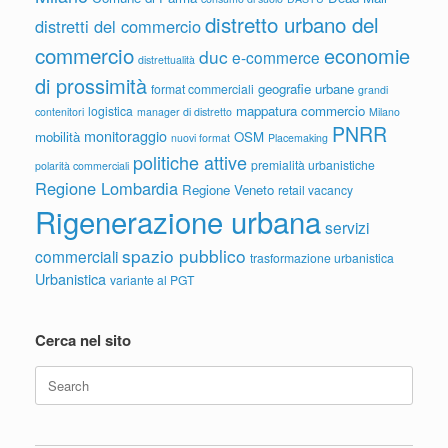
distretto urbano del
distretti del commercio
commercio
economie
duc
e-commerce
distrettualità
di prossimità
geografie urbane
format commerciali
grandi
mappatura commercio
logistica
contenitori
manager di distretto
Milano
PNRR
monitoraggio
mobilità
OSM
nuovi format
Placemaking
politiche attive
premialità urbanistiche
polarità commerciali
Regione Lombardia
Regione Veneto
retail vacancy
Rigenerazione urbana
servizi
spazio pubblico
commerciali
trasformazione urbanistica
Urbanistica
variante al PGT
Cerca nel sito
Search
for: