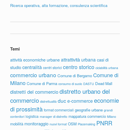
Ricerca operativa, alta formazione, consulenza scientifica
Temi
attrattività urbana
attività economiche urbane
casi di
centro storico
centralità
studio
centri storici
ciclabilità urbana
commercio urbano
Comune di
Comune di Bergamo
Milano
Comune di Parma
Dead Mall
consumo di suolo
DASTU
distretto urbano del
distretti del commercio
commercio
economie
duc
e-commerce
distrettualità
di prossimità
geografie urbane
format commerciali
grandi
mappatura commercio
logistica
contenitori
manager di distretto
Milano
PNRR
monitoraggio
mobilità
OSM
nuovi format
Placemaking