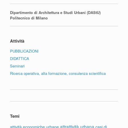
Dipartimento di Architettura e Studi Urbani (DAStU)
Politecnico di Milano
Attività
PUBBLICAZIONI
DIDATTICA
Seminari
Ricerca operativa, alta formazione, consulenza scientifica
Temi
attrattività urbana
attività economiche urbane
casi di