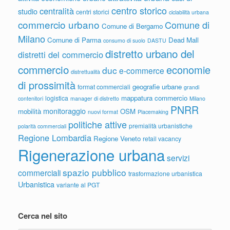
centro storico
centralità
studio
centri storici
ciclabilità urbana
commercio urbano
Comune di
Comune di Bergamo
Milano
Comune di Parma
Dead Mall
consumo di suolo
DASTU
distretto urbano del
distretti del commercio
commercio
economie
duc
e-commerce
distrettualità
di prossimità
geografie urbane
format commerciali
grandi
mappatura commercio
logistica
contenitori
manager di distretto
Milano
PNRR
monitoraggio
mobilità
OSM
nuovi format
Placemaking
politiche attive
premialità urbanistiche
polarità commerciali
Regione Lombardia
Regione Veneto
retail vacancy
Rigenerazione urbana
servizi
spazio pubblico
commerciali
trasformazione urbanistica
Urbanistica
variante al PGT
Cerca nel sito