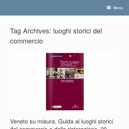
Skip
Menu
to
content
Tag Archives:
luoghi storici del
commercio
Veneto su misura. Guida ai luoghi storici
del commercio e della ristorazione_20