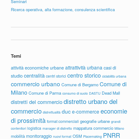
Seminari
Ricerca operativa, alta formazione, consulenza scientifica
Temi
attrattività urbana
attività economiche urbane
casi di
centro storico
centralità
studio
centri storici
ciclabilità urbana
commercio urbano
Comune di
Comune di Bergamo
Milano
Comune di Parma
Dead Mall
consumo di suolo
DASTU
distretto urbano del
distretti del commercio
commercio
economie
duc
e-commerce
distrettualità
di prossimità
geografie urbane
format commerciali
grandi
mappatura commercio
logistica
contenitori
manager di distretto
Milano
PNRR
monitoraggio
mobilità
OSM
nuovi format
Placemaking