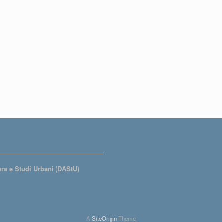
tura e Studi Urbani (DAStU)
A
SiteOrigin
Theme