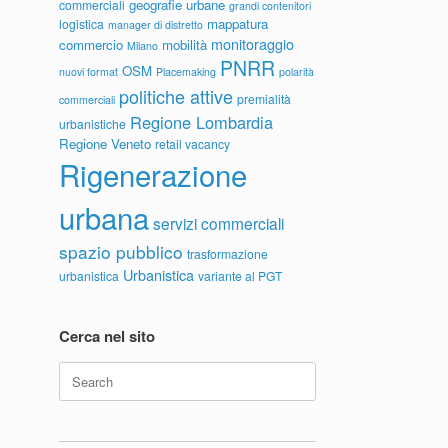
geografie urbane
commerciali
grandi contenitori
mappatura
logistica
manager di distretto
monitoraggio
commercio
mobilità
Milano
PNRR
OSM
nuovi format
Placemaking
polarità
politiche attive
premialità
commerciali
Regione Lombardia
urbanistiche
Regione Veneto
retail vacancy
Rigenerazione
urbana
servizi commerciali
spazio pubblico
trasformazione
Urbanistica
urbanistica
variante al PGT
Cerca nel sito
Search
for: