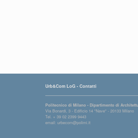
Urb&Com LoG - Contatti
Politecnico di Milano - Dipartimento di Architet
Via Bonardi, 3 - Edificio 14 "Nave" - 20133 Milano
Tel. + 39 02 2399 9443
email: urbecom@polimi.it