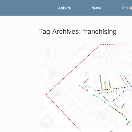
Skip
Attività
News
Chi s
to
content
Tag Archives:
franchising