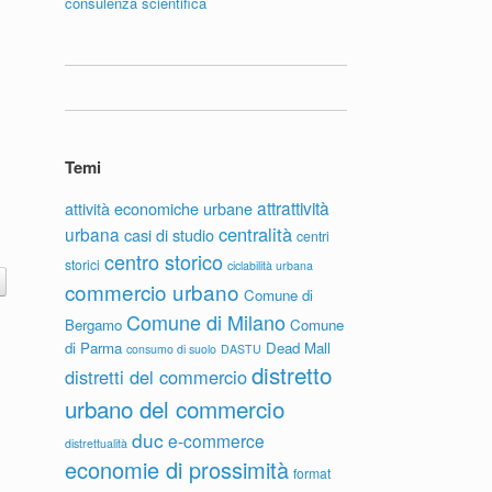
consulenza scientifica
Temi
attrattività
attività economiche urbane
centralità
urbana
casi di studio
centri
centro storico
storici
ciclabilità urbana
commercio urbano
Comune di
Comune di Milano
Bergamo
Comune
di Parma
Dead Mall
consumo di suolo
DASTU
distretto
distretti del commercio
urbano del commercio
duc
e-commerce
distrettualità
economie di prossimità
format