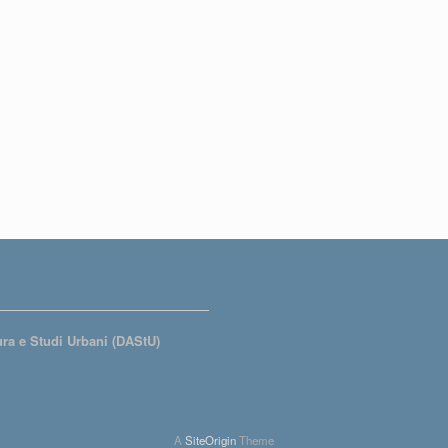
tura e Studi Urbani (DAStU)
A
SiteOrigin
Theme