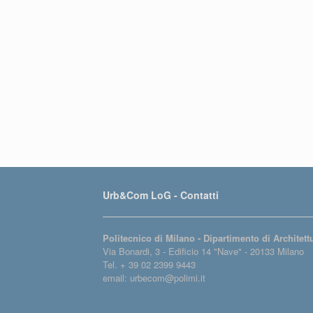
Urb&Com LoG - Contatti
Politecnico di Milano - Dipartimento di Architet
Via Bonardi, 3 - Edificio 14 "Nave" - 20133 Milano
Tel. + 39 02 2399 9443
email: urbecom@polimi.it