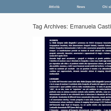
Skip
Attività
News
Chi s
to
content
Tag Archives:
Emanuela Casti