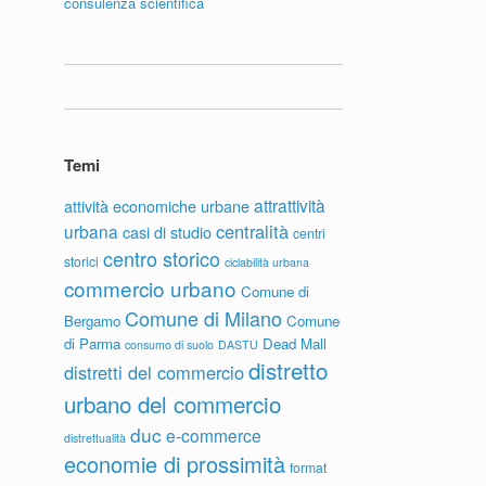
consulenza scientifica
Temi
attrattività
attività economiche urbane
centralità
urbana
casi di studio
centri
centro storico
storici
ciclabilità urbana
commercio urbano
Comune di
Comune di Milano
Bergamo
Comune
di Parma
Dead Mall
consumo di suolo
DASTU
distretto
distretti del commercio
urbano del commercio
duc
e-commerce
distrettualità
economie di prossimità
format