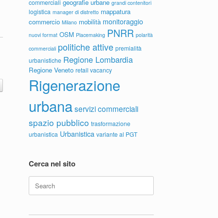
geografie urbane
commerciali
grandi contenitori
mappatura
logistica
manager di distretto
monitoraggio
commercio
mobilità
Milano
PNRR
OSM
nuovi format
Placemaking
polarità
politiche attive
premialità
commerciali
Regione Lombardia
urbanistiche
Regione Veneto
retail vacancy
Rigenerazione
urbana
servizi commerciali
spazio pubblico
trasformazione
Urbanistica
urbanistica
variante al PGT
Cerca nel sito
Search
for: