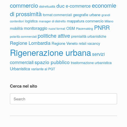
commercio
economie
duc
e-commerce
distrettualità
di prossimità
geografie urbane
format commerciali
grandi
mappatura commercio
logistica
contenitori
manager di distretto
Milano
PNRR
monitoraggio
mobilità
OSM
nuovi format
Placemaking
politiche attive
premialità urbanistiche
polarità commerciali
Regione Lombardia
Regione Veneto
retail vacancy
Rigenerazione urbana
servizi
spazio pubblico
commerciali
trasformazione urbanistica
Urbanistica
variante al PGT
Cerca nel sito
Search
for: