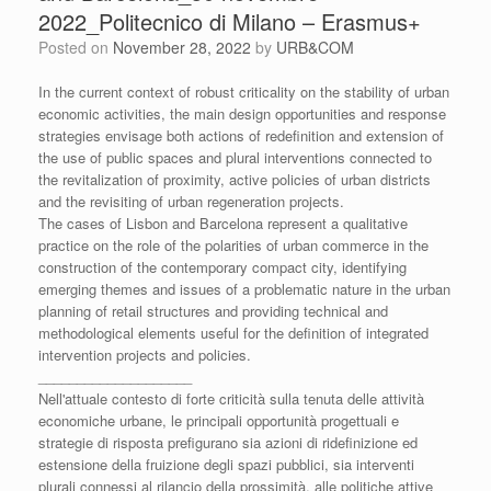
2022_Politecnico di Milano – Erasmus+
Posted on
November 28, 2022
by
URB&COM
In the current context of robust criticality on the stability of urban
economic activities, the main design opportunities and response
strategies envisage both actions of redefinition and extension of
the use of public spaces and plural interventions connected to
the revitalization of proximity, active policies of urban districts
and the revisiting of urban regeneration projects.
The cases of Lisbon and Barcelona represent a qualitative
practice on the role of the polarities of urban commerce in the
construction of the contemporary compact city, identifying
emerging themes and issues of a problematic nature in the urban
planning of retail structures and providing technical and
methodological elements useful for the definition of integrated
intervention projects and policies.
____________________
Nell'attuale contesto di forte criticità sulla tenuta delle attività
economiche urbane, le principali opportunità progettuali e
strategie di risposta prefigurano sia azioni di ridefinizione ed
estensione della fruizione degli spazi pubblici, sia interventi
plurali connessi al rilancio della prossimità, alle politiche attive