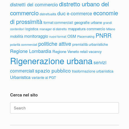
distretto urbano del
distretti del commercio
commercio
economie
duc
e-commerce
distrettualità
di prossimità
geografie urbane
format commerciali
grandi
mappatura commercio
logistica
contenitori
manager di distretto
Milano
PNRR
monitoraggio
mobilità
OSM
nuovi format
Placemaking
politiche attive
premialità urbanistiche
polarità commerciali
Regione Lombardia
Regione Veneto
retail vacancy
Rigenerazione urbana
servizi
spazio pubblico
commerciali
trasformazione urbanistica
Urbanistica
variante al PGT
Cerca nel sito
Search
for: