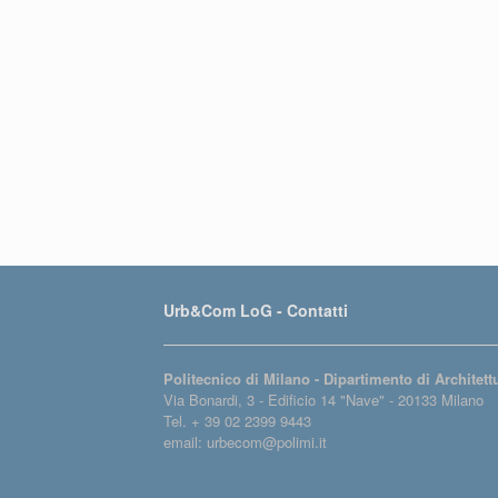
Urb&Com LoG - Contatti
Politecnico di Milano - Dipartimento di Architet
Via Bonardi, 3 - Edificio 14 "Nave" - 20133 Milano
Tel. + 39 02 2399 9443
email: urbecom@polimi.it