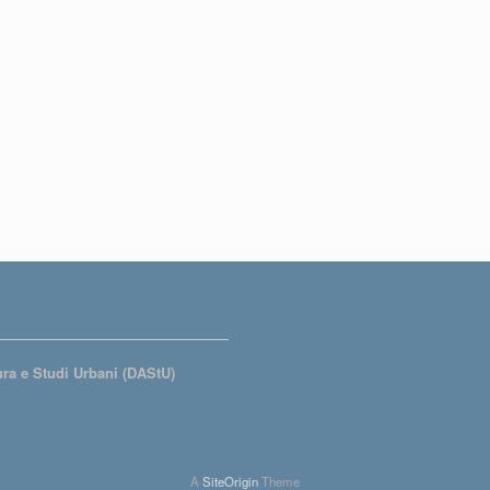
tura e Studi Urbani (DAStU)
A
SiteOrigin
Theme