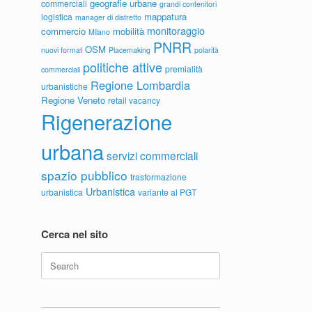
geografie urbane
commerciali
grandi contenitori
mappatura
logistica
manager di distretto
monitoraggio
commercio
mobilità
Milano
PNRR
OSM
nuovi format
Placemaking
polarità
politiche attive
premialità
commerciali
Regione Lombardia
urbanistiche
Regione Veneto
retail vacancy
Rigenerazione
urbana
servizi commerciali
spazio pubblico
trasformazione
Urbanistica
urbanistica
variante al PGT
Cerca nel sito
Search
for: