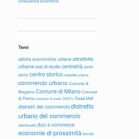
consulenza scientifica
Temi
attrattività
attività economiche urbane
centralità
urbana
casi di studio
centri
centro storico
storici
ciclabilità urbana
commercio urbano
Comune di
Comune di Milano
Bergamo
Comune
di Parma
Dead Mall
consumo di suolo
DASTU
distretto
distretti del commercio
urbano del commercio
duc
e-commerce
distrettualità
economie di prossimità
format