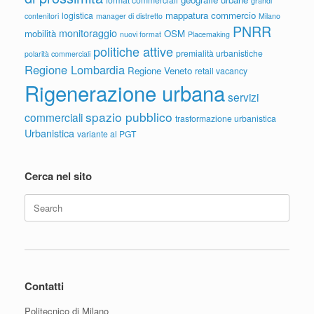
grandi
mappatura commercio
logistica
contenitori
manager di distretto
Milano
PNRR
monitoraggio
mobilità
OSM
nuovi format
Placemaking
politiche attive
premialità urbanistiche
polarità commerciali
Regione Lombardia
Regione Veneto
retail vacancy
Rigenerazione urbana
servizi
spazio pubblico
commerciali
trasformazione urbanistica
Urbanistica
variante al PGT
Cerca nel sito
Search
for:
Contatti
Politecnico di Milano