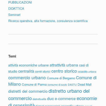
PUBBLICAZIONI
DIDATTICA
Seminari
Ricerca operativa, alta formazione, consulenza scientifica
Temi
attrattività urbana
attività economiche urbane
casi di
centro storico
centralità
studio
centri storici
ciclabilità urbana
commercio urbano
Comune di
Comune di Bergamo
Milano
Comune di Parma
Dead Mall
consumo di suolo
DASTU
distretto urbano del
distretti del commercio
commercio
economie
duc
e-commerce
distrettualità
di prossimità
geografie urbane
format commerciali