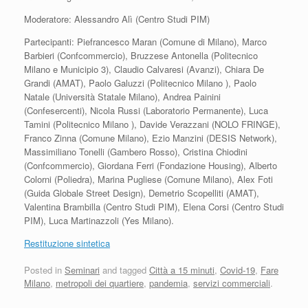
Moderatore: Alessandro Alì (Centro Studi PIM)
Partecipanti: Piefrancesco Maran (Comune di Milano), Marco
Barbieri (Confcommercio), Bruzzese Antonella (Politecnico
Milano e Municipio 3), Claudio Calvaresi (Avanzi), Chiara De
Grandi (AMAT), Paolo Galuzzi (Politecnico Milano ), Paolo
Natale (Università Statale Milano), Andrea Painini
(Confesercenti), Nicola Russi (Laboratorio Permanente), Luca
Tamini (Politecnico Milano ), Davide Verazzani (NOLO FRINGE),
Franco Zinna (Comune Milano), Ezio Manzini (DESIS Network),
Massimiliano Tonelli (Gambero Rosso), Cristina Chiodini
(Confcommercio), Giordana Ferri (Fondazione Housing), Alberto
Colorni (Poliedra), Marina Pugliese (Comune Milano), Alex Foti
(Guida Globale Street Design), Demetrio Scopelliti (AMAT),
Valentina Brambilla (Centro Studi PIM), Elena Corsi (Centro Studi
PIM), Luca Martinazzoli (Yes Milano).
Restituzione sintetica
Posted in
Seminari
and tagged
Città a 15 minuti
,
Covid-19
,
Fare
Milano
,
metropoli dei quartiere
,
pandemia
,
servizi commerciali
.