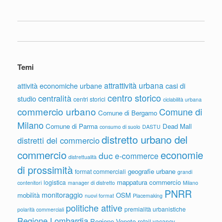
Temi
attrattività urbana
attività economiche urbane
casi di
centro storico
centralità
studio
centri storici
ciclabilità urbana
commercio urbano
Comune di
Comune di Bergamo
Milano
Comune di Parma
Dead Mall
consumo di suolo
DASTU
distretto urbano del
distretti del commercio
commercio
economie
duc
e-commerce
distrettualità
di prossimità
geografie urbane
format commerciali
grandi
mappatura commercio
logistica
contenitori
manager di distretto
Milano
PNRR
monitoraggio
mobilità
OSM
nuovi format
Placemaking
politiche attive
premialità urbanistiche
polarità commerciali
Regione Lombardia
Regione Veneto
retail vacancy